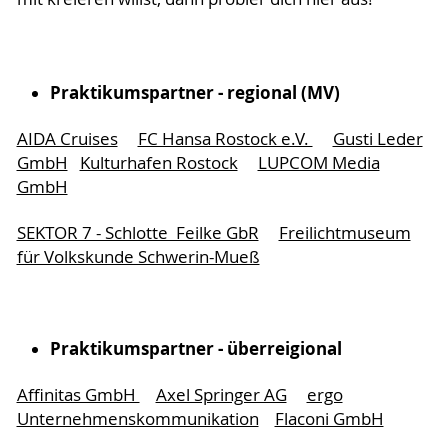
Praktikumspartner - regional (MV)
AIDA Cruises
FC Hansa Rostock e.V.
Gusti Leder
GmbH
Kulturhafen Rostock
LUPCOM Media
GmbH
SEKTOR 7 - Schlotte Feilke GbR
Freilichtmuseum
für Volkskunde Schwerin-Mueß
Praktikumspartner - überreigional
Affinitas GmbH
Axel Springer AG
ergo
Unternehmenskommunikation
Flaconi GmbH