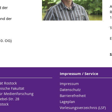
A
d der
R
1
und der
T
E
10. OG)
S
Impressum / Service
ät Rostock
Impressum
hische Fakultät
Datenschutz
 für Medienforschung
Barrierefreiheit
ebel-Str. 28
Lageplan
stock
Vorlesungsverzeichnis (LSF)