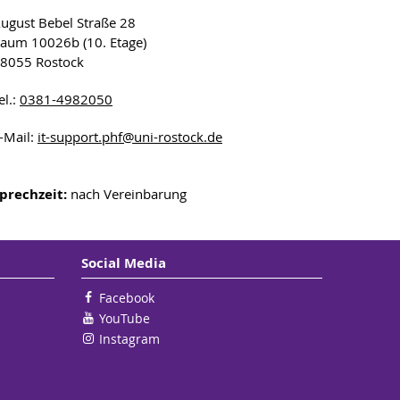
ugust Bebel Straße 28
aum 10026b (10. Etage)
8055 Rostock
el.:
0381-4982050
-Mail:
it-support.phf
@uni-rostock
.de
prechzeit:
nach Vereinbarung
Social Media
Facebook
YouTube
Instagram