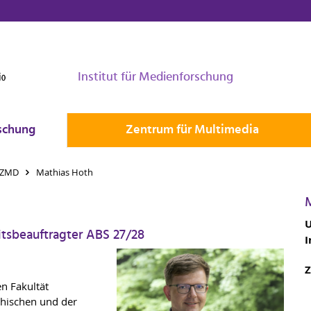
Institut für Medienforschung
schung
Zentrum für Multimedia
 ZMD
Mathias Hoth
U
itsbeauftragter ABS 27/28
I
Z
n Fakultät
phischen und der