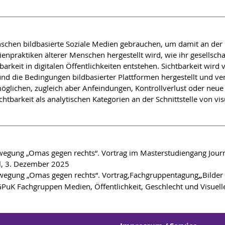
hen bildbasierte Soziale Medien gebrauchen, um damit an der Kon
ienpraktiken älterer Menschen hergestellt wird, wie ihr gesellsc
rkeit in digitalen Öffentlichkeiten entstehen. Sichtbarkeit wird 
nd die Bedingungen bildbasierter Plattformen hergestellt und ver
möglichen, zugleich aber Anfeindungen, Kontrollverlust oder neu
chtbarkeit als analytischen Kategorien an der Schnittstelle von vis
Bewegung „Omas gegen rechts“. Vortrag im Masterstudiengang Jour
, 3. Dezember 2025
Bewegung „Omas gegen rechts“.
Vortrag,Fachgruppentagung
„
Bilder
uK Fachgruppen Medien, Öffentlichkeit, Geschlecht und Visuell