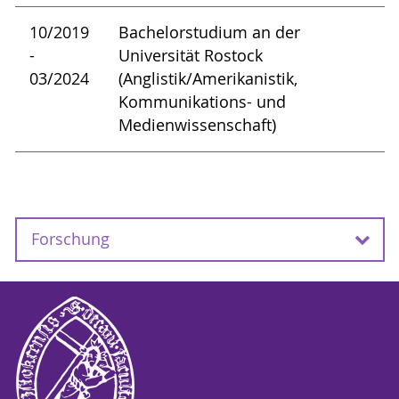
10/2019
Bachelorstudium an der
-
Universität Rostock
03/2024
(Anglistik/Amerikanistik,
Kommunikations- und
Medienwissenschaft)
Forschung
Projekte:
Mitwirkung am Projekt "
Sichtbarkeit als
Praxis: Alter, bildbasierte Soziale Medien und
Öffentlichkeiten
", gefördert durch das
Department "Wissen – Kultur –